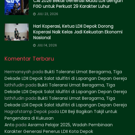
CAI 2026 Bekali Generasi Muda LDII dengan
FGD untuk Perkuat 29 Karakter Luhur
JULI 23, 2026
Hari Koperasi, Ketua LDII Depok Dorong
Koperasi Naik Kelas Jadi Kekuatan Ekonomi
Nasional
JULI 14, 2026
Komentar Terbaru
Hermansyah
pada
Bukti Toleransi Umat Beragama, Tiga
Dekade LDII Depok Salat Idulfitri di Lapangan Depan Gereja
lathifudin
pada
Bukti Toleransi Umat Beragama, Tiga
Dekade LDII Depok Salat Idulfitri di Lapangan Depan Gereja
lathifudin
pada
Bukti Toleransi Umat Beragama, Tiga
Dekade LDII Depok Salat Idulfitri di Lapangan Depan Gereja
Hagrafstamp Depok
pada
LDII Beji Bagikan Takjil untuk
Pengendara di Kukusan
Anto
pada
Asrama Pelajar 2025, Wadah Pembinaan
Karakter Generasi Penerus LDII Kota Depok