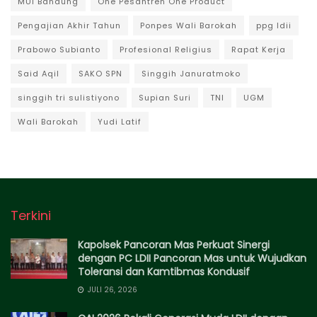
MUI Bandung
One Pesantren One Product
Pengajian Akhir Tahun
Ponpes Wali Barokah
ppg ldii
Prabowo Subianto
Profesional Religius
Rapat Kerja
Said Aqil
SAKO SPN
Singgih Januratmoko
singgih tri sulistiyono
Supian Suri
TNI
UGM
Wali Barokah
Yudi Latif
Terkini
Kapolsek Pancoran Mas Perkuat Sinergi
dengan PC LDII Pancoran Mas untuk Wujudkan
Toleransi dan Kamtibmas Kondusif
JULI 26, 2026