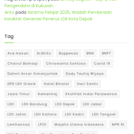
Pengendara di Kukusan
Anto
pada
Asrama Pelajar 2025, Wadah Pembinaan
Karakter Generasi Penerus LDII Kota Depok
Tag
Ace Hasan
Ardhito
Bappenas
BNN
BNPT
Chairul Baihaqi
Chriswanto Santoso
Covid 19
Dahnil Anzar Simanjuntak
Dody Taufiq Wijaya
DPD LDII Gresik
Halal Bihalal
Hari Santri
Jawa Timur
Kemenhaj
Khofifah Indar Parawansa
LDII
LDII Bandung
LDII Depok
LDII Jabar
LDII Jatim
LDII Kaltara
LDII Kediri
LDII Tangsel
Lemhannas
LPOI
Majelis Ulama Indonesia
MPR RI