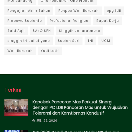
MUI Bandung
One Pesantren One Product
Pengajian Akhir Tahun
Ponpes Wali Barokah
ppg ldii
Prabowo Subianto
Profesional Religius
Rapat Kerja
Said Aqil
SAKO SPN
Singgih Januratmoko
singgih tri sulistiyono
Supian Suri
TNI
UGM
Wali Barokah
Yudi Latif
Terkini
Kapolsek Pancoran Mas Perkuat Sinergi
dengan PC LDII Pancoran Mas untuk Wujudkan
Toleransi dan Kamtibmas Kondusif
JULI 26, 2026