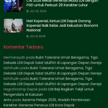
CAI 2026 Bekali Generasi Muda LDII dengan
FGD untuk Perkuat 29 Karakter Luhur
JULI 23, 2026
Hari Koperasi, Ketua LDII Depok Dorong
Koperasi Naik Kelas Jadi Kekuatan Ekonomi
Nasional
JULI 14, 2026
Komentar Terbaru
Hermansyah
pada
Bukti Toleransi Umat Beragama, Tiga
Dekade LDII Depok Salat Idulfitri di Lapangan Depan Gereja
lathifudin
pada
Bukti Toleransi Umat Beragama, Tiga
Dekade LDII Depok Salat Idulfitri di Lapangan Depan Gereja
lathifudin
pada
Bukti Toleransi Umat Beragama, Tiga
Dekade LDII Depok Salat Idulfitri di Lapangan Depan Gereja
Hagrafstamp Depok
pada
LDII Beji Bagikan Takjil untuk
Pengendara di Kukusan
Anto
pada
Asrama Pelajar 2025, Wadah Pembinaan
Karakter Generasi Penerus LDII Kota Depok