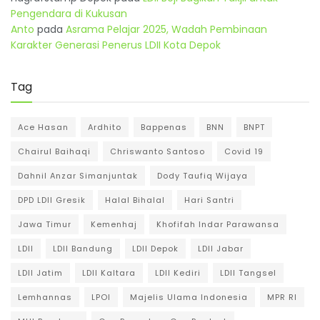
Pengendara di Kukusan
Anto
pada
Asrama Pelajar 2025, Wadah Pembinaan
Karakter Generasi Penerus LDII Kota Depok
Tag
Ace Hasan
Ardhito
Bappenas
BNN
BNPT
Chairul Baihaqi
Chriswanto Santoso
Covid 19
Dahnil Anzar Simanjuntak
Dody Taufiq Wijaya
DPD LDII Gresik
Halal Bihalal
Hari Santri
Jawa Timur
Kemenhaj
Khofifah Indar Parawansa
LDII
LDII Bandung
LDII Depok
LDII Jabar
LDII Jatim
LDII Kaltara
LDII Kediri
LDII Tangsel
Lemhannas
LPOI
Majelis Ulama Indonesia
MPR RI